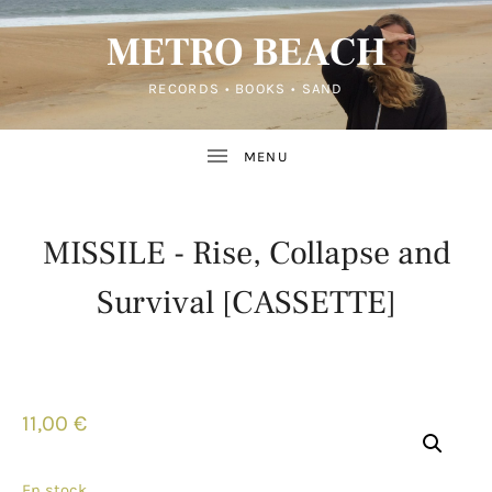
METRO BEACH
RECORDS • BOOKS • SAND
UBMENU
MISSILE - Rise, Collapse and
UBMENU
Survival [CASSETTE]
30
BY
AVRIL
2022
11,00
€
UBMENU
En stock