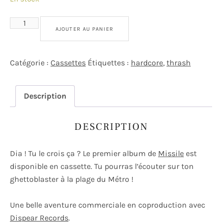
quantité de MISSILE - Rise, Collapse and Survival [CASSE
AJOUTER AU PANIER
Catégorie :
Cassettes
Étiquettes :
hardcore
,
thrash
Description
DESCRIPTION
Dia ! Tu le crois ça ? Le premier album de
Missile
est
disponible en cassette. Tu pourras l’écouter sur ton
ghettoblaster à la plage du Métro !
Une belle aventure commerciale en coproduction avec
Dispear Records
.