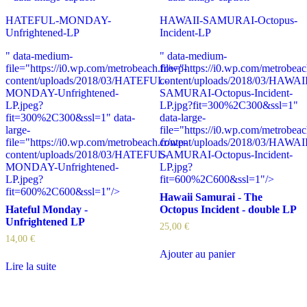
HATEFUL-MONDAY-
HAWAII-SAMURAI-Octopus-
Unfrightened-LP
Incident-LP
" data-medium-
" data-medium-
file="https://i0.wp.com/metrobeach.fr/wp-
file="https://i0.wp.com/metrobeac
content/uploads/2018/03/HATEFUL-
content/uploads/2018/03/HAWAII
MONDAY-Unfrightened-
SAMURAI-Octopus-Incident-
LP.jpeg?
LP.jpg?fit=300%2C300&ssl=1"
fit=300%2C300&ssl=1" data-
data-large-
large-
file="https://i0.wp.com/metrobeac
file="https://i0.wp.com/metrobeach.fr/wp-
content/uploads/2018/03/HAWAII
content/uploads/2018/03/HATEFUL-
SAMURAI-Octopus-Incident-
MONDAY-Unfrightened-
LP.jpg?
LP.jpeg?
fit=600%2C600&ssl=1"/>
fit=600%2C600&ssl=1"/>
Hawaii Samurai - The
Hateful Monday -
Octopus Incident - double LP
Unfrightened LP
25,00
€
14,00
€
Ajouter au panier
Lire la suite