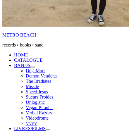
METRO BEACH
records • books • sand
HOME
CATALOGUE
BANDS
Expand
Déjà Mort
submenu
Demon Vendetta
The Irradiates
Missile
Speed Jesus
Sueurs Froides
Unlogistic
Vegan Piranha
Verbal Razors
Videodrome
VvvV
LIVRES/FILMS