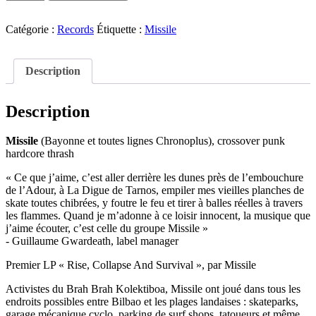
juin
de
2020
Missile
-
Catégorie :
Records
Étiquette :
Missile
Rise,
Collapse
And
Description
Survival
LP
Description
Missile
(Bayonne et toutes lignes Chronoplus), crossover punk
hardcore thrash
« Ce que j’aime, c’est aller derrière les dunes près de l’embouchure
de l’Adour, à La Digue de Tarnos, empiler mes vieilles planches de
skate toutes chibrées, y foutre le feu et tirer à balles réelles à travers
les flammes. Quand je m’adonne à ce loisir innocent, la musique que
j’aime écouter, c’est celle du groupe Missile »
- Guillaume Gwardeath, label manager
Premier LP « Rise, Collapse And Survival », par Missile
Activistes du Brah Brah Kolektiboa, Missile ont joué dans tous les
endroits possibles entre Bilbao et les plages landaises : skateparks,
garage mécanique cyclo, parking de surf shops, tatoueurs et même