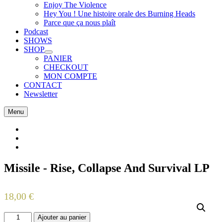
Expand
Enjoy The Violence
submenu
Hey You ! Une histoire orale des Burning Heads
Parce que ça nous plaît
Podcast
SHOWS
SHOP
Expand
PANIER
submenu
CHECKOUT
MON COMPTE
CONTACT
Newsletter
Facebook
Twitter
Instagram
Missile - Rise, Collapse And Survival LP
on
By
18,00
€
10
juin
2020
10
quantité
Ajouter au panier