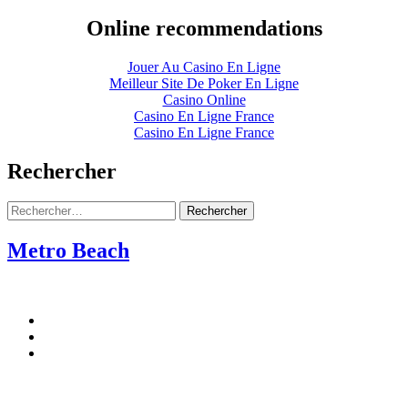
Online recommendations
Jouer Au Casino En Ligne
Meilleur Site De Poker En Ligne
Casino Online
Casino En Ligne France
Casino En Ligne France
Rechercher
Rechercher
:
Metro Beach
Social
Facebook
Twitter
Media
Instagram
Profiles