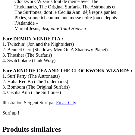
Clockwork Wizards font de même avec The
Trademarks, The Original Surfaris, The Astronauts et
The Surftones, dont le Cecilia Ann, déjà repris par les
Pixies, sonne ici comme une messe noire jouée depuis
l’Atlantide
»
Martial Jesus,
disquaire Total Heaven
Face DEMON VENDETTA :
1. Twitchin’ (Jon and the Nightriders)
2. Bennett Cerf (Shadowy Men On A Shadowy Planet)
3. Thrasher (The Surfaris)
4. Switchblade (Link Wray)
Face ARNO DE CEA AND THE CLOCKWORK WIZARDS :
1. Surf Party (The Astronauts)
2. Haha Ree Ba (The Trademarks)
3. Bombora (The Original Surfaris)
4. Cecilia Ann (The Surftones)
Illustration Sergent Surf par
Freak City
.
Surf up !
Produits similaires