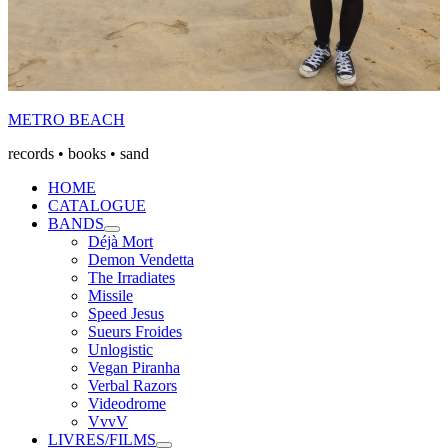
METRO BEACH
records • books • sand
HOME
CATALOGUE
BANDS
Expand
Déjà Mort
submenu
Demon Vendetta
The Irradiates
Missile
Speed Jesus
Sueurs Froides
Unlogistic
Vegan Piranha
Verbal Razors
Videodrome
VvvV
LIVRES/FILMS