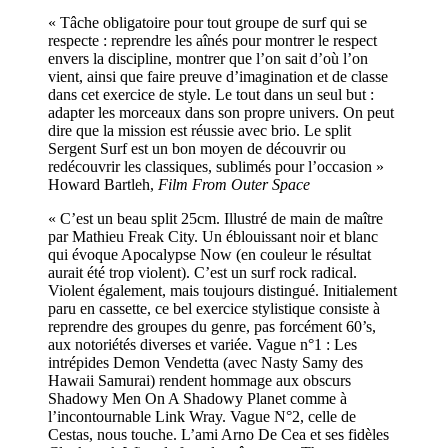
« Tâche obligatoire pour tout groupe de surf qui se
respecte : reprendre les aînés pour montrer le respect
envers la discipline, montrer que l’on sait d’où l’on
vient, ainsi que faire preuve d’imagination et de classe
dans cet exercice de style. Le tout dans un seul but :
adapter les morceaux dans son propre univers. On peut
dire que la mission est réussie avec brio. Le split
Sergent Surf est un bon moyen de découvrir ou
redécouvrir les classiques, sublimés pour l’occasion »
Howard Bartleh,
Film From Outer Space
«
C’est un beau split 25cm. Illustré de main de maître
par Mathieu Freak City. Un éblouissant noir et blanc
qui évoque
Apocalypse Now (en couleur le résultat
aurait été trop violent). C’est un surf rock radical.
Violent également, mais toujours distingué. Initialement
paru en cassette, ce bel exercice stylistique consiste à
reprendre des groupes du genre, pas forcément 60’s,
aux notoriétés diverses et variée. Vague n°1 : Les
intrépides Demon Vendetta (avec Nasty Samy des
Hawaii Samurai) rendent hommage aux obscurs
Shadowy Men On A Shadowy Planet comme à
l’incontournable Link Wray. Vague N°2, celle de
Cestas, nous touche. L’ami Arno De Cea et ses fidèles