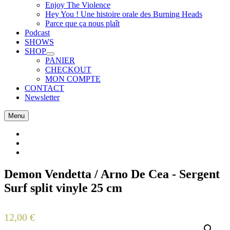
Expand
Enjoy The Violence
submenu
Hey You ! Une histoire orale des Burning Heads
Parce que ça nous plaît
Podcast
SHOWS
SHOP
Expand
PANIER
submenu
CHECKOUT
MON COMPTE
CONTACT
Newsletter
Facebook
Twitter
Instagram
Demon Vendetta / Arno De Cea - Sergent
Surf split vinyle 25 cm
on
By
12,00
€
17
février