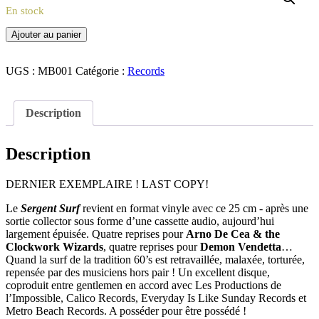
2018
13
En stock
novembre
quantité
Ajouter au panier
2020
de
Demon
Vendetta
UGS :
MB001
Catégorie :
Records
/
Arno
De
Description
Cea
-
Sergent
Description
Surf
split
DERNIER EXEMPLAIRE ! LAST COPY!
vinyle
25
Le
Sergent Surf
revient en format vinyle avec ce 25 cm - après une
cm
sortie collector
sous forme d’une cassette audio, aujourd’hui
largement épuisée. Quatre reprises pour
Arno De Cea & the
Clockwork Wizards
, quatre reprises pour
Demon Vendetta
…
Quand la surf de la tradition 60’s est retravaillée, malaxée, torturée,
repensée par des musiciens hors pair ! Un excellent disque,
coproduit entre gentlemen en accord avec Les Productions de
l’Impossible, Calico Records, Everyday Is Like Sunday Records et
Metro Beach Records. A posséder pour être possédé !